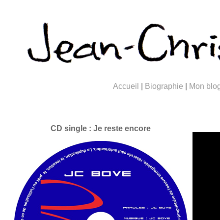
Accueil
|
Biographie
|
Mon blo
CD single : Je reste encore