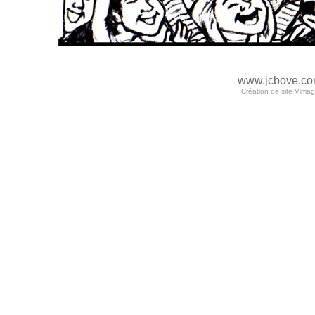
www.jcbove.c
Création de site Vima